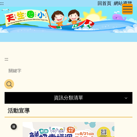
:::
回首頁
網站導覽
跳
到
主
要
內
容
區
:::
資訊分類清單
活動宣導
行政單位
天生簡介