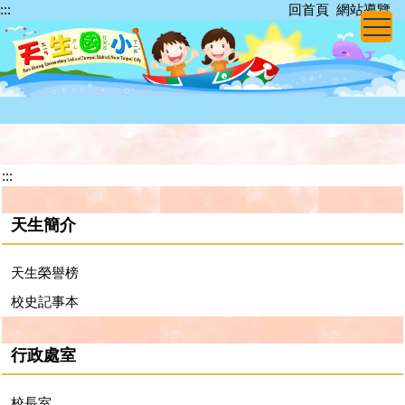
:::
回首頁
網站導覽
跳
到
主
要
內
容
區
:::
天生簡介
天生榮譽榜
校史記事本
行政處室
校長室