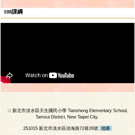
閱讀加油站
各類專區大集合
教育部家庭教育網
108課綱
新北家庭教育中心
健康促進
天生國小家庭教育專區
友善校園
反毒專區
防災教育
環境教育
交通安全
:::
新北市淡水區天生國民小學 Tiansheng Elementary School,
Tamsui District, New Taipei City.
251015 新北市淡水區淡海路72巷26號
地圖