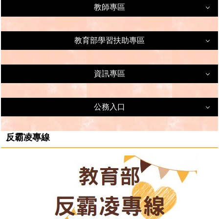
教師專區
教師專區
教育部學習扶助專區
教育部學習扶助專區
課程相關
資訊專區
進修資源
資訊專區
科技化評量
公務入口
教學資源
因材網
公務入口
程式教育
反霸凌專線
學習扶助資源平台
資訊安全
新北市二代公文入口網站
評量分析(教師用)
個資法
公務人員保險服務網
國民旅遊卡