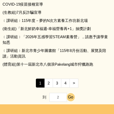
COVID-19疫苗接種宣導
(生教組)7月反詐騙宣導
﹝課研組﹞115年度－夢的N次方素養工作坊新北場
(衛生組)「新北鮮奶幸福週-幸福營養再+1」抽獎計劃
﹝課研組﹞「2026年五感學習STEAM素養營」，請惠予讓學童
知悉
﹝課研組﹞新北市青少年圖書館「115年8月份活動、展覽及陪
讀」活動資訊
(體育組)第十一屆新北市八個浪Pakelang城市狩獵路跑
1
2
3
4
>
Go
到